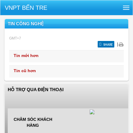
VNPT BẾN TRE
Tog
nav
TIN CÔNG NGHỆ
GMT+7
|
SHARE
Tin mới hơn
Tin cũ hơn
HỖ TRỢ QUA ĐIỆN THOẠI
CHĂM SÓC KHÁCH
HÀNG