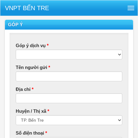
VNPT BẾN TRE
Tog
nav
GÓP Ý
Góp ý dịch vụ
*
Tên người gửi
*
Địa chỉ
*
Huyện / Thị xã
*
Số điện thoại
*