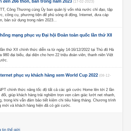
n đến 266 thôn, bản trong năm 2023
(17-02-2023)
TT, Công Thương cùng Ủy ban quản lý vốn nhà nước chỉ đạo, tập
c, công cụ, phương tiện để phủ sóng di động, Internet, đưa cáp
ôn, bản sử dụng trong năm 2023...
thống mạng phục vụ Đại hội Đoàn toàn quốc lần thứ XII
lần thứ XII chính thức diễn ra từ ngày 14-16/12/2022 tại Thủ đô Hà
 980 đại biểu, đại diện cho hơn 22 triệu đoàn viên, thanh niên Việt
nước.
nternet phục vụ khách hàng xem World Cup 2022
(08-12-
PT chính thức nâng tốc độ tất cả các gói cước Home lên tới 2 lần
đổi, giúp khách hàng trải nghiệm trọn vẹn cảm giác lướt net nhanh,
, trong khi vẫn đảm bảo tiết kiệm chi tiêu hàng tháng. Chương trình
 mới và khách hàng hiện đã có gói cước.
tin thế giới