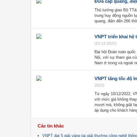
Đưa cáp quang, điệ
Thủ tướng giao Bộ TT&
trung huy động nguồn lự
quang, điện đến 266 th
VNPT triển khai hệ 
(15-12-2022)
Đại hội Đoàn toàn quốc 
Nội, với sự tham gia của
Nam ở trong và ngoài 
VNPT tăng tốc độ I
2022)
Từ ngày 10/12/2022, VN
với mức giá không thay 
mượt mà, không giật lag
áp dụng cho khách hàng
Các tin khác
VNPT đạt 5 giải vàng tại giải thưởng công nghệ thông 