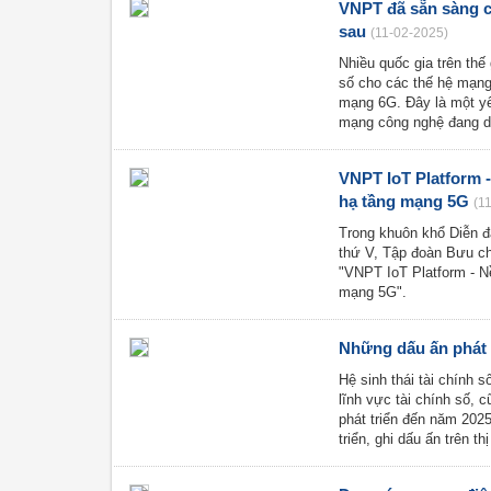
VNPT đã sẵn sàng ch
sau
(11-02-2025)
Nhiều quốc gia trên thế
số cho các thế hệ mạng 
mạng 6G. Đây là một yê
mạng công nghệ đang d
VNPT IoT Platform 
hạ tầng mạng 5G
(1
Trong khuôn khổ Diễn đ
thứ V, Tập đoàn Bưu ch
"VNPT IoT Platform - N
mạng 5G".
Những dấu ấn phát 
Hệ sinh thái tài chính 
lĩnh vực tài chính số, c
phát triển đến năm 20
triển, ghi dấu ấn trên t