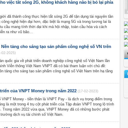
o việc tắt sóng 2G, không khách hàng nào bị bỏ lại phía
 giới đã thành công thực hiện tắt sóng 2G để tận dụng tài nguyên tần
công nghệ hiện đại hơn, đặc biệt là mạng 5G và trong tương lai là
u cầu mang tính thời đại khi mà hội nhập, toàn cầu hóa và cách
iễn ra như vũ bão…
- Nền tảng cho sáng tạo sản phẩm công nghệ số VN trên
1-02-2025)
àn quốc gia về phát triển doanh nghiệp công nghệ số Việt Nam lần
ính Viễn thông Việt Nam VNPT đã có bài tham luận với chủ đề:
ền tảng cho sáng tạo sản phẩm công nghệ số Việt Nam trên hạ tầng
triển của VNPT Money trong năm 2022
(17-02-2023)
số VNPT Money - tiền thân là VNPT Pay - là dịch vụ trọng điểm trong
ũng là một trong 4 trụ cột phát triển của Tập đoàn VNPT trong lộ trình
25. Trong năm 2022 vừa qua, VNPT Money đã có những bước phát
hị trường dịch vụ tài chính số Việt Nam.