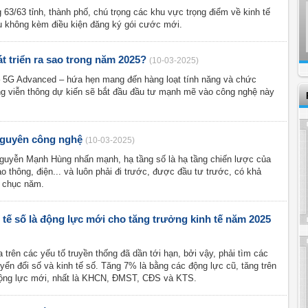
3/63 tỉnh, thành phố, chú trọng các khu vực trọng điểm về kinh tế
vụ không kèm điều kiện đăng ký gói cước mới.
t triển ra sao trong năm 2025?
(10-03-2025)
– 5G Advanced – hứa hẹn mang đến hàng loạt tính năng và chức
 viễn thông dự kiến sẽ bắt đầu đầu tư mạnh mẽ vào công nghệ này
nguyên công nghệ
(10-03-2025)
uyễn Mạnh Hùng nhấn mạnh, hạ tầng số là hạ tầng chiến lược của
o thông, điện... và luôn phải đi trước, được đầu tư trước, có khả
 chục năm.
 tế số là động lực mới cho tăng trưởng kinh tế năm 2025
 trên các yếu tố truyền thống đã dần tới hạn, bởi vậy, phải tìm các
yển đổi số và kinh tế số. Tăng 7% là bằng các động lực cũ, tăng trên
động lực mới, nhất là KHCN, ĐMST, CĐS và KTS.