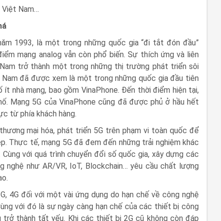
ại Việt Nam…
há
ăm 1993, là một trong những quốc gia “đi tắt đón đầu”
điểm mạng analog vẫn còn phổ biến. Sự thích ứng và liên
Nam trở thành một trong những thị trường phát triển sôi
t Nam đã được xem là một trong những quốc gia đầu tiên
 ít nhà mạng, bao gồm VinaPhone. Đến thời điểm hiện tại,
phố. Mạng 5G của VinaPhone cũng đã được phủ ở hầu hết
ực từ phía khách hàng.
hương mại hóa, phát triển 5G trên phạm vi toàn quốc để
ệp. Thực tế, mạng 5G đã đem đến những trải nghiệm khác
. Cùng với quá trình chuyển đổi số quốc gia, xây dựng các
ng nghệ như AR/VR, IoT, Blockchain… yêu cầu chất lượng
ao.
G, 4G đối với một vài ứng dụng do hạn chế về công nghệ
ùng với đó là sự ngày càng hạn chế của các thiết bị công
trở thành tất yếu. Khi các thiết bị 2G cũ không còn đáp