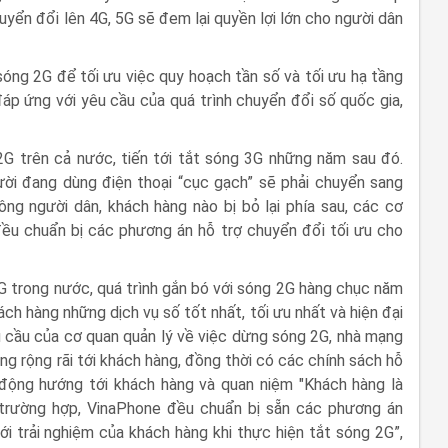
yển đổi lên 4G, 5G sẽ đem lại quyền lợi lớn cho người dân
sóng 2G để tối ưu việc quy hoạch tần số và tối ưu hạ tầng
đáp ứng với yêu cầu của quá trình chuyển đổi số quốc gia,
2G trên cả nước, tiến tới tắt sóng 3G những năm sau đó.
ười đang dùng điện thoại “cục gạch” sẽ phải chuyển sang
ng người dân, khách hàng nào bị bỏ lại phía sau, các cơ
u chuẩn bị các phương án hỗ trợ chuyển đổi tối ưu cho
2G trong nước, quá trình gắn bó với sóng 2G hàng chục năm
h hàng những dịch vụ số tốt nhất, tối ưu nhất và hiện đại
 cầu của cơ quan quản lý về việc dừng sóng 2G, nhà mạng
ng rộng rãi tới khách hàng, đồng thời có các chính sách hỗ
 động hướng tới khách hàng và quan niệm "Khách hàng là
 trường hợp, VinaPhone đều chuẩn bị sẵn các phương án
 trải nghiệm của khách hàng khi thực hiện tắt sóng 2G”,