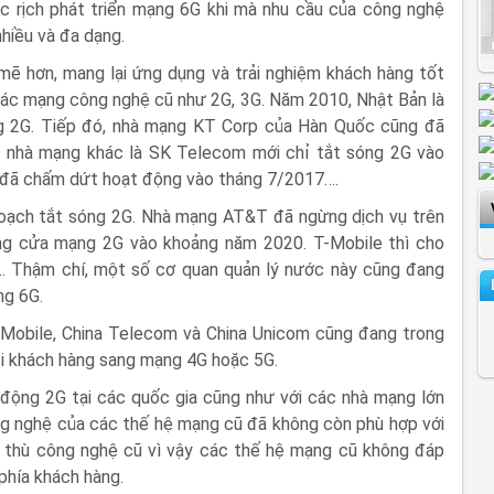
ục rịch phát triển mạng 6G khi mà nhu cầu của công nghệ
nhiều và đa dạng.
ẽ hơn, mang lại ứng dụng và trải nghiệm khách hàng tốt
 các mạng công nghệ cũ như 2G, 3G. Năm 2010, Nhật Bản là
g 2G. Tiếp đó, nhà mạng KT Corp của Hàn Quốc cũng đã
 nhà mạng khác là SK Telecom mới chỉ tắt sóng 2G vào
g đã chấm dứt hoạt động vào tháng 7/2017….
hoạch tắt sóng 2G. Nhà mạng AT&T đã ngừng dịch vụ trên
ng cửa mạng 2G vào khoảng năm 2020. T-Mobile thì cho
. Thậm chí, một số cơ quan quản lý nước này cũng đang
ng 6G.
a Mobile, China Telecom và China Unicom cũng đang trong
ổi khách hàng sang mạng 4G hoặc 5G.
động 2G tại các quốc gia cũng như với các nhà mạng lớn
ông nghệ của các thế hệ mạng cũ đã không còn phù hợp với
 thù công nghệ cũ vì vậy các thế hệ mạng cũ không đáp
phía khách hàng.