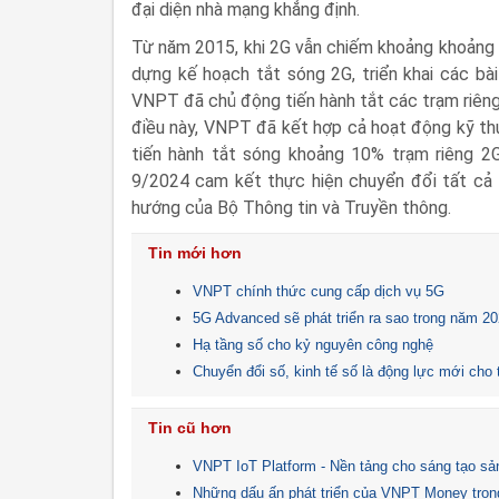
đại diện nhà mạng khẳng định.
Từ năm 2015, khi 2G vẫn chiếm khoảng khoảng 
dựng kế hoạch tắt sóng 2G, triển khai các bài
VNPT đã chủ động tiến hành tắt các trạm riêng 
điều này, VNPT đã kết hợp cả hoạt động kỹ th
tiến hành tắt sóng khoảng 10% trạm riêng 2
9/2024 cam kết thực hiện chuyển đổi tất cả t
hướng của Bộ Thông tin và Truyền thông.
Tin mới hơn
VNPT chính thức cung cấp dịch vụ 5G
5G Advanced sẽ phát triển ra sao trong năm 2
Hạ tầng số cho kỷ nguyên công nghệ
Chuyển đổi số, kinh tế số là động lực mới cho
Tin cũ hơn
VNPT IoT Platform - Nền tảng cho sáng tạo s
Những dấu ấn phát triển của VNPT Money tro