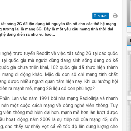
|
SHARE
n tắt sóng 2G để tận dụng tài nguyên tần số cho các thế hệ mạng
g tương lai là mạng 6G. Đây là một yêu cầu mang tính thời đại
nghệ đang diễn ra như vũ bão…
 nghệ trực tuyến Reddit về việc tắt sóng 2G tại các quốc
ấy tại quốc gia mà người dùng đang sinh sống đang có kế
quốc gia chưa triển khai, 102 quốc gia đã thực hiện thành
 mạng di động khác. Mặc dù con số chỉ mang tính chất
g được nhiều người quan tâm hiện nay. Khi xu hướng hội
 diễn ra mạnh mẽ, mạng 2G liệu có còn phù hợp?
Phần Lan vào năm 1991 bởi nhà mạng Radiolinja và nhanh
ạo nên một cuộc cách mạng về công nghệ viễn thông. Tuy
 viễn thông mới hiện đại hơn, mạnh mẽ hơn lần lượt được
đầu hoạt động, năm 2009 là sự tiếp nối của mạng 4G, đến
g, cho thấy sự nhảy vọt cả về tốc độ lẫn dung lượng cho