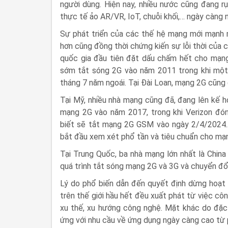
người dùng. Hiện nay, nhiều nước cũng đang r
thực tế ảo AR/VR, IoT, chuỗi khối,… ngày càng 
Sự phát triển của các thế hệ mạng mới mạnh m
hơn cũng đồng thời chứng kiến sự lỗi thời của
quốc gia đầu tiên đặt dấu chấm hết cho mạn
sớm tắt sóng 2G vào năm 2011 trong khi một
tháng 7 năm ngoái. Tại Đài Loan, mạng 2G cũn
Tại Mỹ, nhiều nhà mạng cũng đã, đang lên kế 
mạng 2G vào năm 2017, trong khi Verizon đó
biết sẽ tắt mạng 2G GSM vào ngày 2/4/2024..
bắt đầu xem xét phổ tần và tiêu chuẩn cho mạ
Tại Trung Quốc, ba nhà mạng lớn nhất là Chin
quá trình tắt sóng mạng 2G và 3G và chuyển đ
Lý do phổ biến dẫn đến quyết định dừng hoạt 
trên thế giới hầu hết đều xuất phát từ việc c
xu thế, xu hướng công nghệ. Mặt khác do đặc
ứng với nhu cầu về ứng dụng ngày càng cao từ 